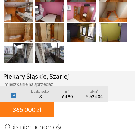
Piekary Śląskie, Szarlej
mieszkanie na sprzedaż
2
2
Liczba pokoi
m
zł/m
3
64,90
5 624,04
365 000 zł
Opis nieruchomości