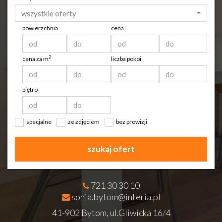
wszystkie oferty
powierzchnia
cena
2
cena za m
liczba pokoi
piętro
specjalne
ze zdjęciem
bez prowizji
szukaj ofert
721 30 30 10
sonia.bytom@interia.pl
41-902 Bytom, ul.Gliwicka 16/4