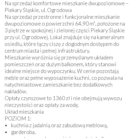
Na sprzedaż komfortowe mieszkanie dwupoziomowe –
Piekary Śląskie, ul. Ogrodowa
Na sprzedaż przestronne i funkcjonalne mieszkanie
dwupoziomowe o powierzchni 64,90 m², położone na
3 piętrze w spokojnej i zielonej części Piekary Śląskie
przy ul. Ogrodowej. Lokal znajduje się na kameralnym
osiedlu, które łączy ciszę z dogodnym dostępem do
centrum miasta i pełnej infrastruktury.
Mieszkanie wyróżnia się przemyślanym układem
pomieszczeń oraz dużym balkonem, który stanowi
idealne miejsce do wypoczynku. W cenie pozostają
meble oraz pełne wyposażenie kuchni, co pozwala na
natychmiastowe zamieszkanie bez dodatkowych
nakładów.
Opłaty czynszowe to 1360 zł i nie obejmują wywozu
nieczystości oraz opłaty za wodę.
Układ mieszkania
POZIOM 1:
• kuchnia z jadalnią oraz zabudową meblową,
• garderoba,