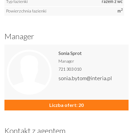
Typ łazienki
razem z wc
2
Powierzchnia łazienki
m
Manager
Sonia Sprot
Manager
721 303 010
sonia.bytom@interia.pl
Liczba ofert: 20
Kontakt z agentem