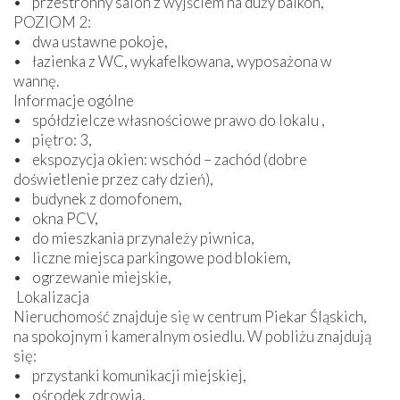
• przestronny salon z wyjściem na duży balkon,
POZIOM 2:
• dwa ustawne pokoje,
• łazienka z WC, wykafelkowana, wyposażona w
wannę.
Informacje ogólne
• spółdzielcze własnościowe prawo do lokalu ,
• piętro: 3,
• ekspozycja okien: wschód – zachód (dobre
doświetlenie przez cały dzień),
• budynek z domofonem,
• okna PCV,
• do mieszkania przynależy piwnica,
• liczne miejsca parkingowe pod blokiem,
• ogrzewanie miejskie,
Lokalizacja
Nieruchomość znajduje się w centrum Piekar Śląskich,
na spokojnym i kameralnym osiedlu. W pobliżu znajdują
się:
• przystanki komunikacji miejskiej,
• ośrodek zdrowia,