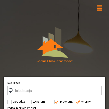
lokalizacja
sprzedaż
wynajem
pierwotny
wtórny
rodzaj nieruchomości