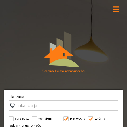
lokalizacja
sprzedaż
wynajem
pierwotny
wtórny
rodzaj nieruchomości