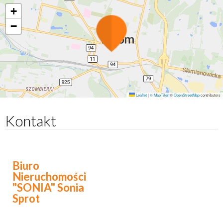
+
−
Leaflet
|
© MapTiler
©
OpenStreetMap
contributors
Kontakt
Biuro
Nieruchomości
"SONIA" Sonia
Sprot