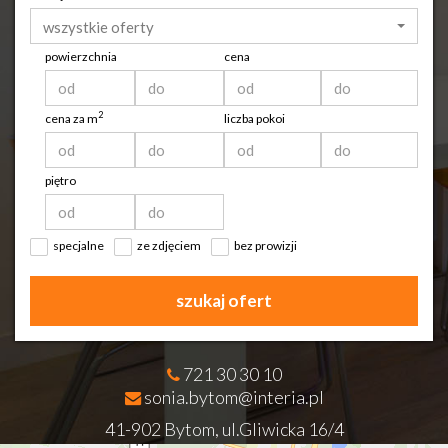
wszystkie oferty
powierzchnia
cena
2
cena za m
liczba pokoi
piętro
specjalne
ze zdjęciem
bez prowizji
szukaj ofert
721 30 30 10
sonia.bytom@interia.pl
41-902 Bytom, ul.Gliwicka 16/4