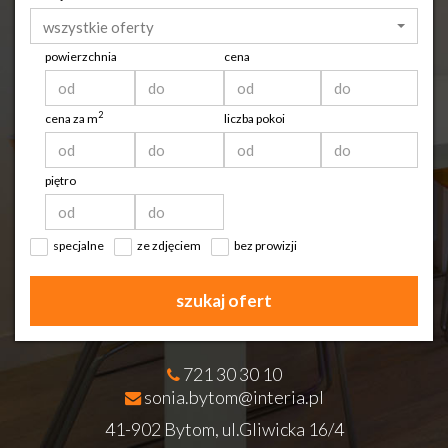
wszystkie oferty
powierzchnia
cena
2
cena za m
liczba pokoi
piętro
specjalne
ze zdjęciem
bez prowizji
szukaj ofert
721 30 30 10
sonia.bytom@interia.pl
41-902 Bytom, ul.Gliwicka 16/4