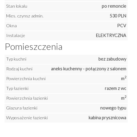
Stan lokalu
po remoncie
Mies. czynsz admin.
530 PLN
Okna
PCV
Instalacje
ELEKTRYCZNA
Pomieszczenia
Typ kuchni
bez zabudowy
Rodzaj kuchni
aneks kuchenny - połączony z salonem
2
Powierzchnia kuchni
m
Typ łazienki
razem z wc
2
Powierzchnia łazienki
m
Glazura łazienki
nowego typu
Wyposażenie łazienki
kabina prysznicowa