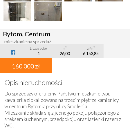
Bytom, Centrum
mieszkanie na sprzedaż
2
2
Liczba pokoi
m
zł/m
1
26,00
6 153,85
160 000 zł
Opis nieruchomości
Do sprzedaży oferujemy Państwu mieszkanie typu
kawalerka zlokalizowane na trzecim piętrze kamienicy
w centrum Bytomia przy ulicy Smolenia.
Mieszkanie składa się z jednego pokoju połączonego z
aneksem kuchennym, przedpokoju oraz łazienki razem z
WC.