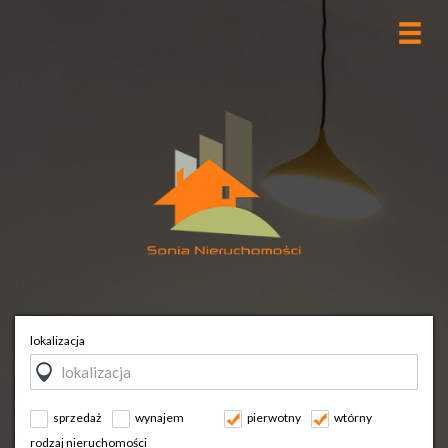
lokalizacja
sprzedaż
wynajem
pierwotny
wtórny
rodzaj nieruchomości