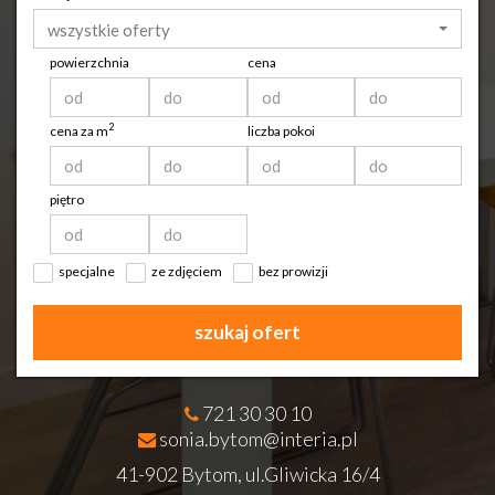
wszystkie oferty
powierzchnia
cena
2
cena za m
liczba pokoi
piętro
specjalne
ze zdjęciem
bez prowizji
szukaj ofert
721 30 30 10
sonia.bytom@interia.pl
41-902 Bytom, ul.Gliwicka 16/4