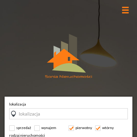
lokalizacja
sprzedaż
wynajem
pierwotny
wtórny
rodzaj nieruchomości