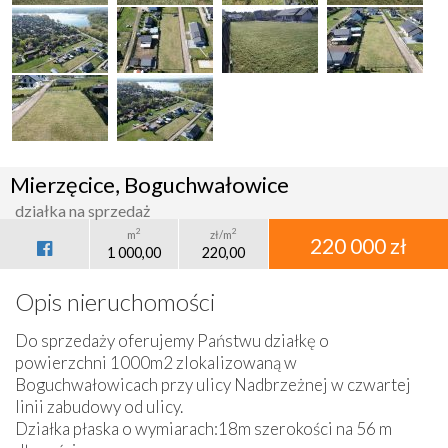
Mierzęcice, Boguchwałowice
działka na sprzedaż
2
2
m
zł/m
220 000 zł
1 000,00
220,00
Opis nieruchomości
Do sprzedaży oferujemy Państwu działkę o
powierzchni 1000m2 zlokalizowaną w
Boguchwałowicach przy ulicy Nadbrzeżnej w czwartej
linii zabudowy od ulicy.
Działka płaska o wymiarach:18m szerokości na 56 m