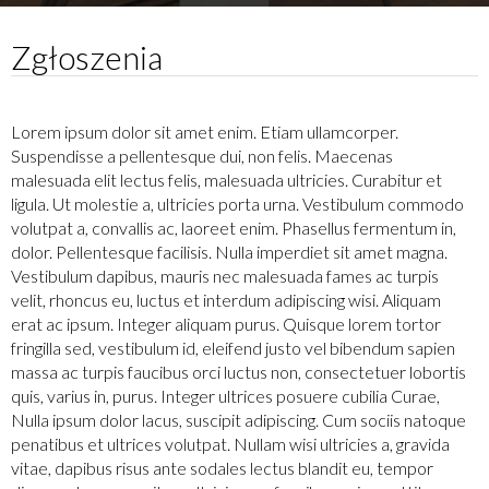
Zgłoszenia
Lorem ipsum dolor sit amet enim. Etiam ullamcorper.
Suspendisse a pellentesque dui, non felis. Maecenas
malesuada elit lectus felis, malesuada ultricies. Curabitur et
ligula. Ut molestie a, ultricies porta urna. Vestibulum commodo
volutpat a, convallis ac, laoreet enim. Phasellus fermentum in,
dolor. Pellentesque facilisis. Nulla imperdiet sit amet magna.
Vestibulum dapibus, mauris nec malesuada fames ac turpis
velit, rhoncus eu, luctus et interdum adipiscing wisi. Aliquam
erat ac ipsum. Integer aliquam purus. Quisque lorem tortor
fringilla sed, vestibulum id, eleifend justo vel bibendum sapien
massa ac turpis faucibus orci luctus non, consectetuer lobortis
quis, varius in, purus. Integer ultrices posuere cubilia Curae,
Nulla ipsum dolor lacus, suscipit adipiscing. Cum sociis natoque
penatibus et ultrices volutpat. Nullam wisi ultricies a, gravida
vitae, dapibus risus ante sodales lectus blandit eu, tempor