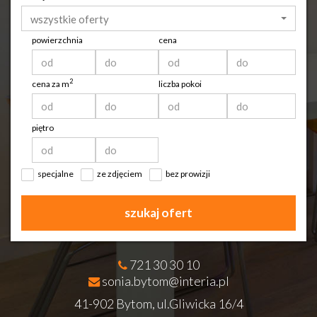
wszystkie oferty
powierzchnia
cena
2
cena za m
liczba pokoi
piętro
specjalne
ze zdjęciem
bez prowizji
szukaj ofert
721 30 30 10
sonia.bytom@interia.pl
41-902 Bytom, ul.Gliwicka 16/4