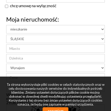
chcę umowę na wyłączność
Moja nieruchomość:
Ta strona wykorzystuje pliki cookies w celach statystycznych oraz w
celu dostosowania naszych serwisów do indywidualnych potrzeb
klientów. Zmiany ustawień dotyczących plików cookie można
Wyrażam zgodę na przetwarzanie przez pośrednika
dokonać w dowolnej chwili modyfikując ustawienia przeglądarki.
moich danych osobowych zgodnie z ustawą z dn.
Korzystanie z tej strony bez zmian ustawień dotyczących cookies
29.08.1997 (Dz. U. Nr 133, poz. 883).*
oznacza, że będą one zapisane w pamięci urządzenia.
rozumiem