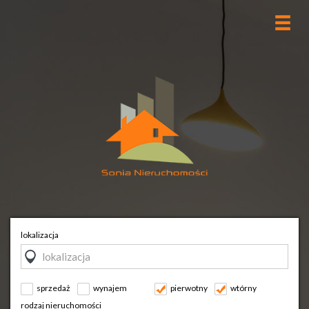
lokalizacja
sprzedaż
wynajem
pierwotny
wtórny
rodzaj nieruchomości